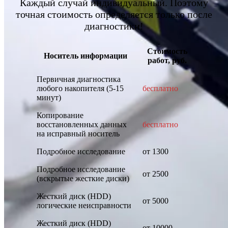
Каждый случай индивидуальный. Поэтому
точная стоимость определяется только после
диагностики!
Стоимость
Носитель информации
работ, руб.
Первичная диагностика
любого накопителя (5-15
бесплатно
минут)
Копирование
восстановленных данных
бесплатно
на исправный носитель
Подробное исследование
от 1300
Подробное исследование
от 2500
(вскрытые жесткие диски)
Жесткий диск (HDD)
от 5000
логические неисправности
Жесткий диск (HDD)
от 10000