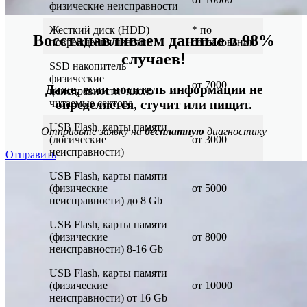
физические неисправности
Жесткий диск (HDD)
* по
Восстанавливаем данные в 98%
повреждения пластин
согласованию
случаев!
SSD накопитель
физические
от 7000
Даже, если носитель информации не
неисправности/ плохо
определяется, стучит или пищит.
читаемые сектора
USB Flash, карты памяти
Отправьте заявку на
бесплатную
диагностику
(логические
от 3000
неисправности)
Отправить
USB Flash, карты памяти
(физические
от 5000
неисправности) до 8 Gb
USB Flash, карты памяти
(физические
от 8000
неисправности) 8-16 Gb
USB Flash, карты памяти
(физические
от 10000
неисправности) от 16 Gb