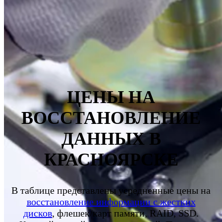
ЦЕНЫ НА
ВОССТАНОВЛЕНИЕ
ДАННЫХ В
КРАСНОЯРСКЕ
В таблице представлены усредненные цены на
восстановление информации с жестких
дисков
, флешек/карт памяти, RAID, SSD.