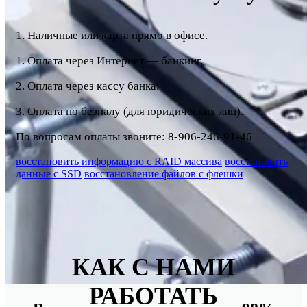
1. Наличные или карта прямо в офисе.
1. Оплата через Интернет — банкинг.
2. Оплата через кассу банка.
3. Оплата по безналу (для юридических лиц).
По вопросам оплаты звоните: 8-906-246-91-46
восстановить информацию с RAID массива
восстановить
данные с SSD
восстановление файлов с флешки
КАК С НАМИ
РАБОТАТЬ