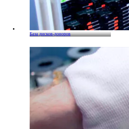
База дисков-доноров