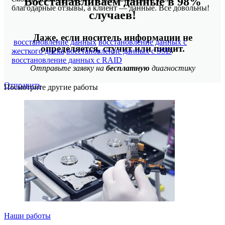
Восстанавливаем данные в 98%
благодарные отзывы, а клиент — данные. Все довольны!
случаев!
Даже, если носитель информации не
восстановление данных
восстановление данных с
определяется, стучит или пищит.
жесткого диска
восстановление данных с SSD
восстановление данных с RAID
Отправьте заявку на
бесплатную
диагностику
Отправить
Посмотрите другие работы
Наши работы