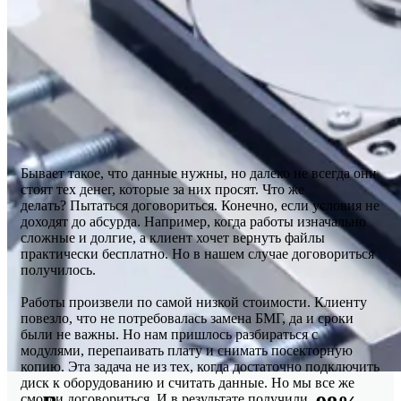
Бывает такое, что данные нужны, но далеко не всегда они
стоят тех денег, которые за них просят. Что же
делать? Пытаться договориться. Конечно, если условия не
доходят до абсурда. Например, когда работы изначально
сложные и долгие, а клиент хочет вернуть файлы
практически бесплатно. Но в нашем случае договориться
получилось.
Работы произвели по самой низкой стоимости. Клиенту
повезло, что не потребовалась замена БМГ, да и сроки
были не важны. Но нам пришлось разбираться с
модулями, перепаивать плату и снимать посекторную
копию. Эта задача не из тех, когда достаточно подключить
диск к оборудованию и считать данные. Но мы все же
смогли договориться. И в результате получили