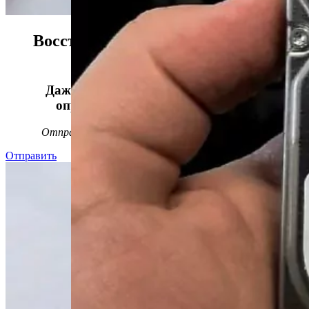
Восстанавливаем данные в 98%
случаев!
Даже, если носитель информации не
определяется, стучит или пищит.
Отправьте заявку на
бесплатную
диагностику
Отправить